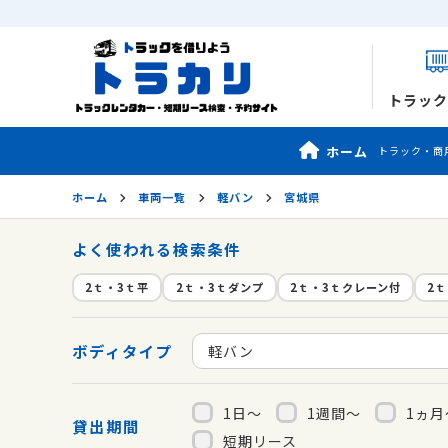
トラック
ホーム
トラック・商
ホーム
車両一覧
軽バン
宮城県
よく使われる検索条件
2ｔ・3ｔ平
2ｔ・3ｔダンプ
2ｔ・3ｔクレーン付
2
ボディタイプ
軽バン
1日～
1週間～
1ヵ月
貸出期間
短期リース