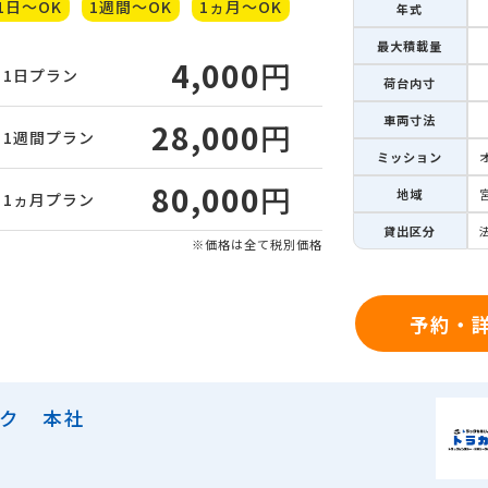
1日～OK
1週間～OK
1ヵ月～OK
年式
最大積載量
4,000
円
1日
プラン
荷台内寸
車両寸法
28,000
円
1週間
プラン
ミッション
80,000
円
地域
1ヵ月
プラン
貸出区分
※価格は全て税別価格
予約・
ック 本社