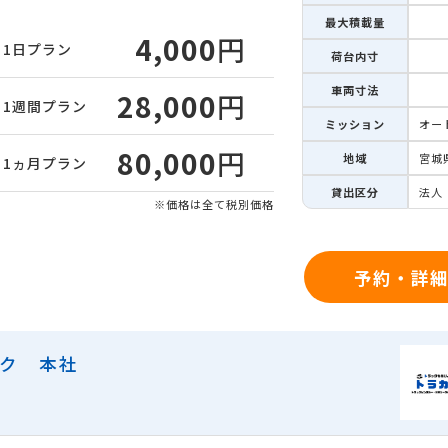
最大積載量
4,000
円
1日
プラン
荷台内寸
車両寸法
28,000
円
1週間
プラン
ミッション
オー
80,000
円
地域
宮城
1ヵ月
プラン
貸出区分
法人
※価格は全て税別価格
予約・詳
ック 本社