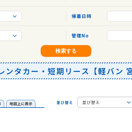
帰着日時
管理No
検索する
レンタカー・短期リース【軽バン 
並び替え
並び替え
示
地図上に表示