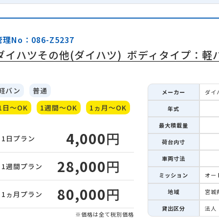
管理No：086-Z5237
ダイハツその他(ダイハツ)
ボディタイプ：軽
軽バン
普通
メーカー
ダイ
1日～OK
1週間～OK
1ヵ月～OK
年式
最大積載量
4,000
円
1日
プラン
荷台内寸
車両寸法
28,000
円
1週間
プラン
ミッション
オー
80,000
円
地域
宮城
1ヵ月
プラン
貸出区分
法人
※価格は全て税別価格