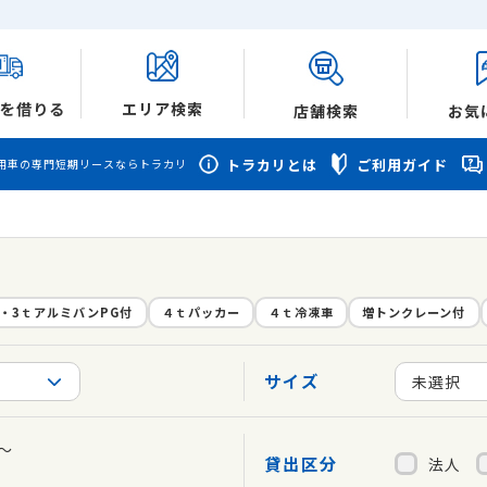
を借りる
エリア検索
店舗検索
お気
トラカリとは
ご利用ガイド
用車の専門短期リースならトラカリ
ｔ・3ｔアルミバンPG付
４ｔパッカー
４ｔ冷凍車
増トンクレーン付
サイズ
未選択
～
貸出区分
法人