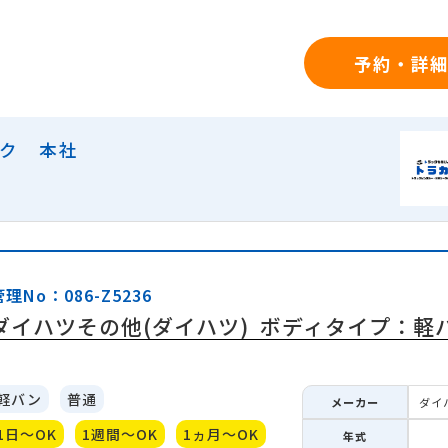
予約・詳
ック 本社
管理No：086-Z5236
ダイハツその他(ダイハツ)
ボディタイプ：軽
軽バン
普通
メーカー
ダイ
1日～OK
1週間～OK
1ヵ月～OK
年式