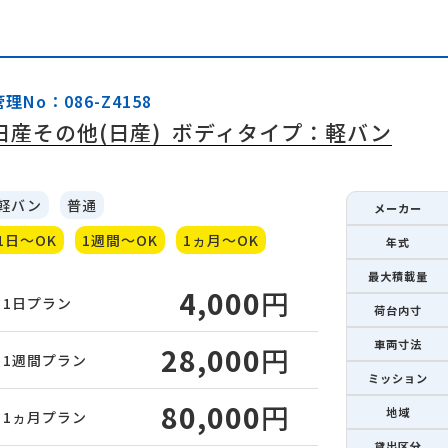
管理No：086-Z4158
日産その他(日産)
ボディタイプ：軽バン
軽バン
普通
メーカー
1日～OK
1週間～OK
1ヵ月～OK
年式
最大積載量
4,000
円
1日
プラン
荷台内寸
車両寸法
28,000
円
1週間
プラン
ミッション
80,000
円
地域
1ヵ月
プラン
貸出区分