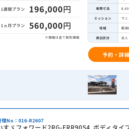
196,000
円
車両寸法
8,6
1週間
プラン
ミッション
マニ
560,000
円
1ヵ月
プラン
地域
新潟
※価格は全て税別価格
貸出区分
法人
予約・詳
管理No：016-R2607
いすゞフォワード2RG-FRR90S4
ボディタイ