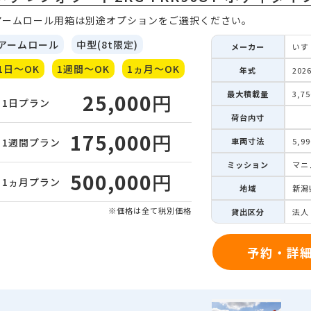
アームロール用箱は別途オプションをご選択ください。
アームロール
中型(8t限定)
メーカー
いす
1日～OK
1週間～OK
1ヵ月～OK
年式
202
最大積載量
3,7
25,000
円
1日
プラン
荷台内寸
175,000
円
車両寸法
5,9
1週間
プラン
ミッション
マニ
500,000
円
1ヵ月
プラン
地域
新潟
※価格は全て税別価格
貸出区分
法人
予約・詳