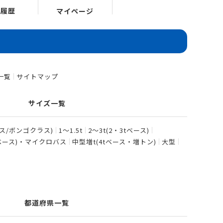
覧履歴
マイページ
一覧
サイトマップ
サイズ一覧
ース/ボンゴクラス)
1〜1.5t
2〜3t(2・3tベース)
tベース)・マイクロバス
中型増t(4tベース・増トン)
大型
都道府県一覧