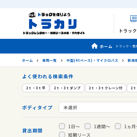
トラック
ホーム
トラック・商
ホーム
車両一覧
中型(4tベース)・マイクロバス
新潟
よく使われる検索条件
2ｔ・3ｔ平
2ｔ・3ｔダンプ
2ｔ・3ｔクレーン付
2
ボディタイプ
未選択
1日～
1週間～
1ヵ月
貸出期間
短期リース