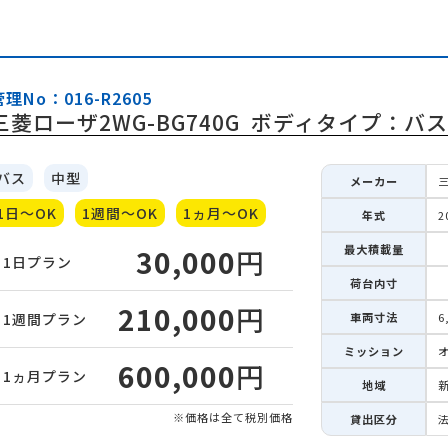
管理No：016-R2605
三菱ローザ2WG-BG740G
ボディタイプ：バス
バス
中型
メーカー
1日～OK
1週間～OK
1ヵ月～OK
年式
2
最大積載量
30,000
円
1日
プラン
荷台内寸
210,000
円
車両寸法
6
1週間
プラン
ミッション
600,000
円
1ヵ月
プラン
地域
新
※価格は全て税別価格
貸出区分