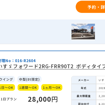
予約・
管理No：016-R2604
いすゞフォワード2RG-FRR90T2
ボディタイ
ウイング
中型(8t限定)
メーカー
いす
1日～OK
1週間～OK
1ヵ月～OK
年式
201
最大積載量
2,2
28,000
円
1日
プラン
荷台内寸
6,2