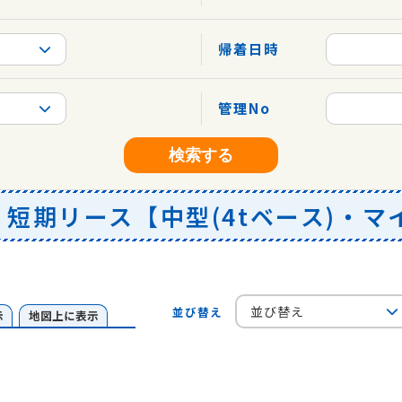
帰着日時
管理No
検索する
短期リース【中型(4tベース)・マ
並び替え
並び替え
示
地図上に表示