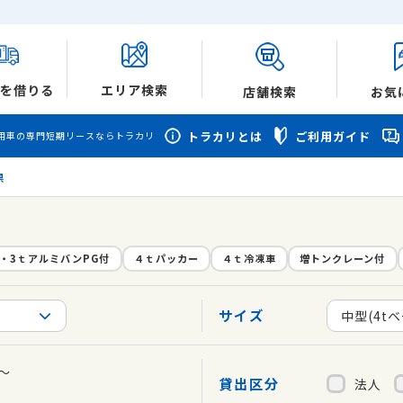
を借りる
エリア検索
店舗検索
お気
トラカリとは
ご利用ガイド
用車の専門短期リースならトラカリ
県
ｔ・3ｔアルミバンPG付
４ｔパッカー
４ｔ冷凍車
増トンクレーン付
サイズ
中型(4t
～
貸出区分
法人