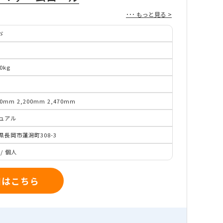
･･･ もっと見る >
ゞ
6
50kg
90mm
2,200mm
2,470mm
ュアル
県長岡市蓮潟町308-3
/
個人
細はこちら