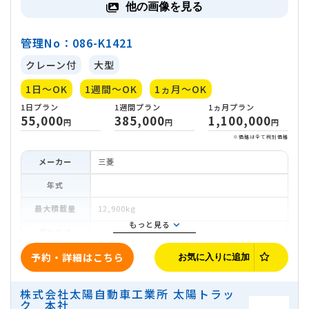
他の画像を見る
管理No：086-K1421
クレーン付
大型
1日～OK
1週間～OK
1ヵ月～OK
メーカー
三菱
年式
最大積載量
12,900kg
もっと見る
荷台内寸
車両寸法
予約・詳細はこちら
お気に入りに追加
ミッション
オートマ
株式会社太陽自動車工業所 太陽トラッ
ク 本社
地域
宮城県仙台市宮城野区扇町3-8-15