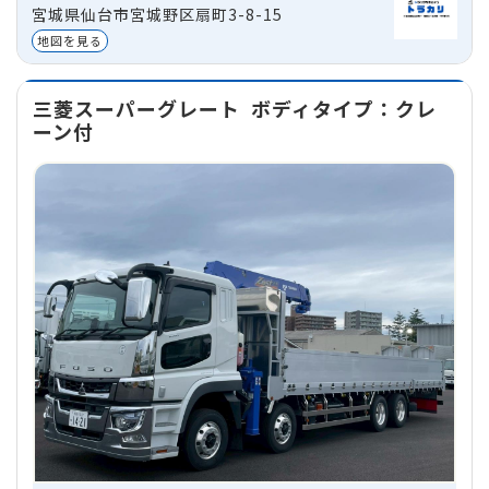
宮城県仙台市宮城野区扇町3-8-15
貸出区分
法人
※価
地図を見る
三菱スーパーグレート
ボディタイプ：クレ
ーン付