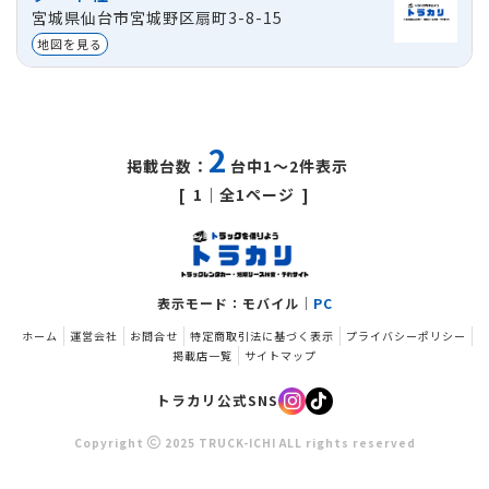
宮城県仙台市宮城野区扇町3-8-15
貸出区分
法人
地図を見る
2
掲載台数：
台中1～2件表示
1
｜全1ページ
1日
プラン
1週間
プラン
1ヵ月
プラ
55,000
385,000
1,100
円
円
※価
表示モード：モバイル｜
PC
ホーム
運営会社
お問合せ
特定商取引法に基づく表示
プライバシーポリシー
掲載店一覧
サイトマップ
トラカリ公式SNS
Copyright
2025 TRUCK-ICHI ALL rights reserved