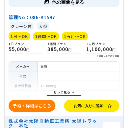
他の画像を見る
管理No：086-K1597
クレーン付
大型
1日～OK
1週間～OK
1ヵ月～OK
メーカー
日野
年式
最大積載量
13,000kg
もっと見る
荷台内寸
車両寸法
予約・詳細はこちら
お気に入りに追加
ミッション
マニュアル
1日
プラン
1週間
プラン
1ヵ月
プラ
株式会社太陽自動車工業所 太陽トラッ
55,000
385,000
1,100
ク 本社
地域
宮城県仙台市宮城野区扇町3-8-15
円
円