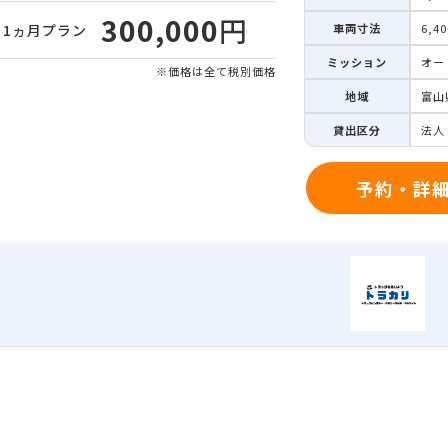
300,000
円
車両寸法
6,4
1ヵ月
プラン
ミッション
オー
※価格は全て税別価格
地域
富山
貸出区分
法人
予約・詳