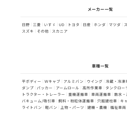
メーカー一覧
日野
三菱
いすゞ
UD
トヨタ
日産
ホンダ
マツダ
スズキ
その他
スカニア
車種一覧
平ボディー
Ｗキャブ
アルミバン
ウイング
冷蔵・冷凍
ダンプ
パッカー
アームロール
高所作業車
タンクロー
トラクター・トレーラー
重機運搬車
車両運搬車
散水・
バキューム/吸引車
飼料・粉粒体運搬車
穴掘建柱車
キ
ライトバン
軽バン
上物・パーツ
建機・農機
福祉車両