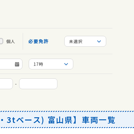
必要免許
個人
未選択
17時
-
・3tベース) 富山県】車両一覧