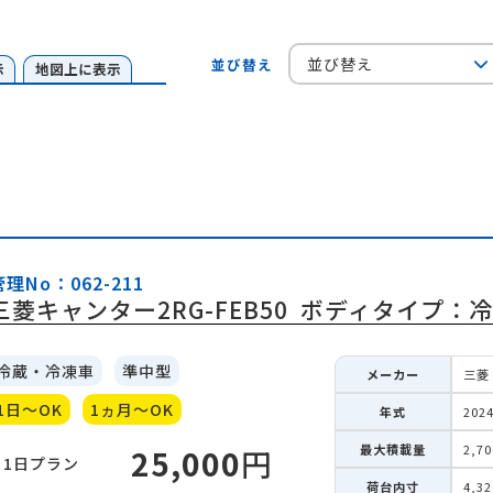
並び替え
並び替え
示
地図上に表示
管理No：062-211
三菱キャンター2RG-FEB50
ボディタイプ：
冷蔵・冷凍車
準中型
メーカー
三菱
1日～OK
1ヵ月～OK
年式
202
最大積載量
2,7
25,000
円
1日
プラン
荷台内寸
4,3