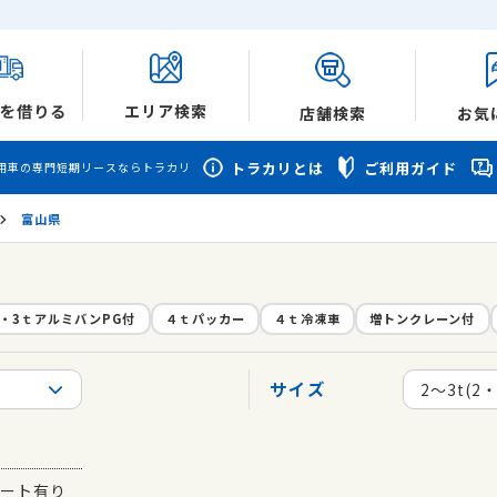
を借りる
エリア検索
店舗検索
お気
トラカリとは
ご利用ガイド
用車の専門短期リースならトラカリ
富山県
ｔ・3ｔアルミバンPG付
４ｔパッカー
４ｔ冷凍車
増トンクレーン付
サイズ
2〜3t(2
ート有り