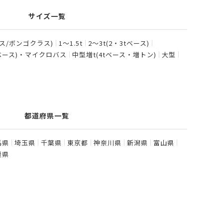
サイズ一覧
ース/ボンゴクラス)
1〜1.5t
2〜3t(2・3tベース)
tベース)・マイクロバス
中型増t(4tベース・増トン)
大型
都道府県一覧
馬県
埼玉県
千葉県
東京都
神奈川県
新潟県
富山県
媛県