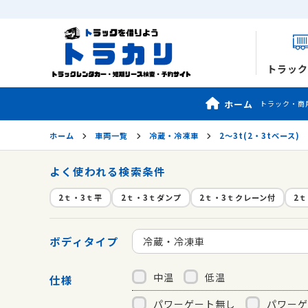
トラック
ホーム
トラック・商
ホーム
車両一覧
冷蔵・冷凍車
2〜3t(2・3tベース)
よく使われる検索条件
2ｔ・3ｔ平
2ｔ・3ｔダンプ
2ｔ・3ｔクレーン付
2
ボディタイプ
冷蔵・冷凍車
中温
低温
仕様
パワーゲート無し
パワーゲ