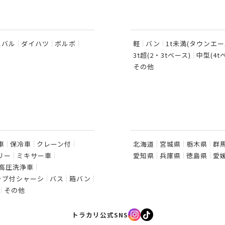
スバル
ダイハツ
ボルボ
軽
バン
1t未満(タウンエ
3t超(2・3tベース)
中型(4
その他
車
保冷車
クレーン付
北海道
宮城県
栃木県
群
リー
ミキサー車
愛知県
兵庫県
徳島県
愛
高圧洗浄車
ャブ付シャーシ
バス
箱バン
その他
トラカリ公式SNS