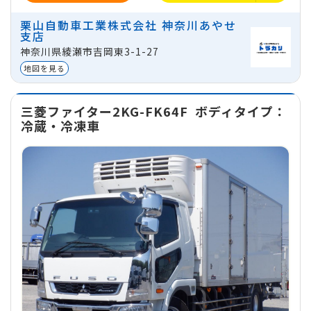
ミッション
マニュアル
栗山自動車工業株式会社 神奈川あやせ
1日
プラン
1週間
プラン
1ヵ月
プラ
支店
地域
神奈川県綾瀬市吉岡東3-1-27
32,000
224,000
640,0
円
円
神奈川県綾瀬市吉岡東3-1-27
貸出区分
法人
※価
地図を見る
三菱ファイター2KG-FK64F
ボディタイプ：
冷蔵・冷凍車