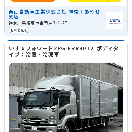
ミッション
マニュアル
栗山自動車工業株式会社 神奈川あやせ
支店
地域
神奈川県綾瀬市吉岡東3-1-27
神奈川県綾瀬市吉岡東3-1-27
貸出区分
法人
地図を見る
いすゞフォワード2PG-FRR90T2
ボディタ
イプ：冷蔵・冷凍車
1日
プラン
1週間
プラン
1ヵ月
プラ
32,000
224,000
640,0
円
円
※価