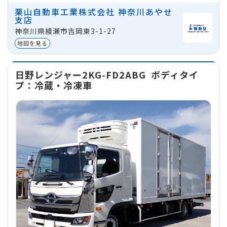
ミッション
マニュアル
栗山自動車工業株式会社 神奈川あやせ
1日
プラン
1週間
プラン
1ヵ月
プラ
支店
地域
神奈川県綾瀬市吉岡東3-1-27
32,000
224,000
640,0
円
円
神奈川県綾瀬市吉岡東3-1-27
貸出区分
法人
※価
地図を見る
日野レンジャー2KG-FD2ABG
ボディタイ
プ：冷蔵・冷凍車