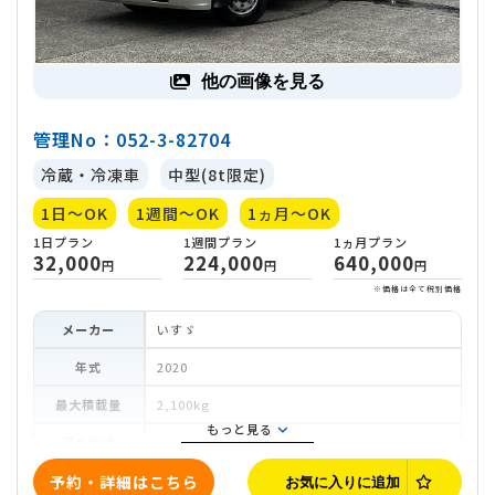
他の画像を見る
管理No：052-3-82704
冷蔵・冷凍車
中型(8t限定)
1日～OK
1週間～OK
1ヵ月～OK
メーカー
いすゞ
年式
2020
最大積載量
2,100kg
もっと見る
荷台内寸
車両寸法
予約・詳細はこちら
お気に入りに追加