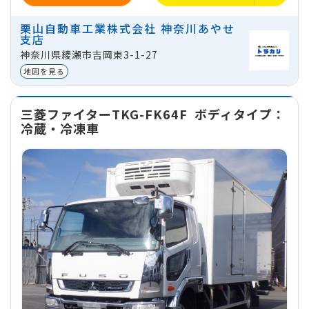
ミッション
マニュアル
栗山自動車工業株式会社 神奈川あやせ
支店
地域
神奈川県綾瀬市吉岡東3-1-27
神奈川県綾瀬市吉岡東3-1-27
貸出区分
法人
地図を見る
三菱ファイターTKG-FK64F
ボディタイプ：
冷蔵・冷凍車