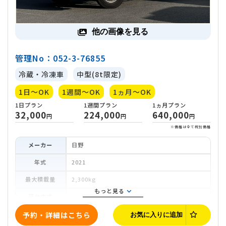
1日
プラン
1週間
プラン
1ヵ月
プラ
32,000
224,000
640,0
円
円
他の画像を見る
※価
管理No：052-3-76855
冷蔵・冷凍車
中型(8t限定)
1日～OK
1週間～OK
1ヵ月～OK
メーカー
日野
年式
2021
最大積載量
2,300kg
もっと見る
荷台内寸
車両寸法
予約・詳細はこちら
お気に入りに追加