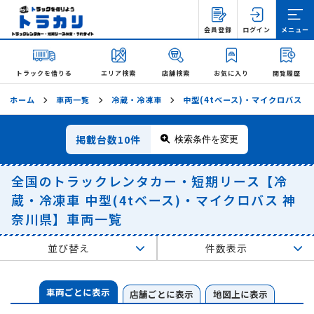
会員登録
ログイン
メニュー
トラックを借りる
エリア検索
店舗検索
お気に入り
閲覧履歴
ホーム
車両一覧
冷蔵・冷凍車
中型(4tベース)・マイクロバス
掲載台数
10件
検索条件を変更
全国のトラックレンタカー・短期リース【冷
蔵・冷凍車 中型(4tベース)・マイクロバス 神
奈川県】車両一覧
並び替え
件数表示
車両ごとに表示
店舗ごとに表示
地図上に表示