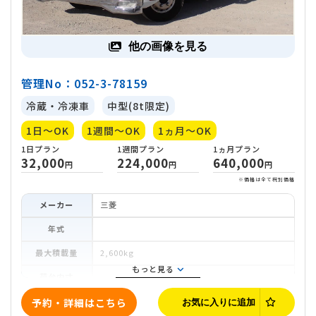
他の画像を見る
管理No：052-3-78159
冷蔵・冷凍車
中型(8t限定)
1日～OK
1週間～OK
1ヵ月～OK
1日
プラン
1週間
プラン
1ヵ月
プラ
32,000
224,000
640,0
円
円
メーカー
三菱
※価
年式
最大積載量
2,600kg
もっと見る
荷台内寸
車両寸法
予約・詳細はこちら
お気に入りに追加