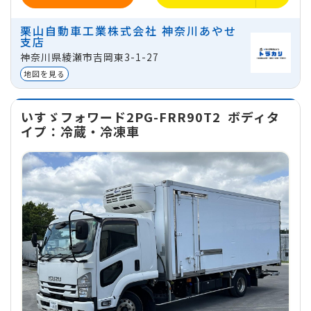
ミッション
マニュアル
栗山自動車工業株式会社 神奈川あやせ
支店
地域
神奈川県綾瀬市吉岡東3-1-27
神奈川県綾瀬市吉岡東3-1-27
貸出区分
法人
地図を見る
いすゞフォワード2PG-FRR90T2
ボディタ
イプ：冷蔵・冷凍車