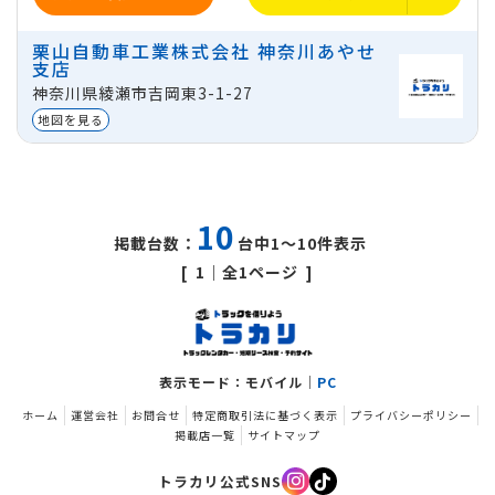
ミッション
マニュアル
栗山自動車工業株式会社 神奈川あやせ
支店
地域
神奈川県綾瀬市吉岡東3-1-27
神奈川県綾瀬市吉岡東3-1-27
貸出区分
法人
地図を見る
10
掲載台数：
台中1～10件表示
1
｜全1ページ
表示モード：モバイル｜
PC
ホーム
運営会社
お問合せ
特定商取引法に基づく表示
プライバシーポリシー
掲載店一覧
サイトマップ
トラカリ公式SNS