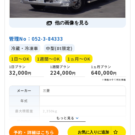
1日
プラン
1週間
プラン
1ヵ月
プラ
32,000
224,000
640,0
円
円
他の画像を見る
※価
管理No：052-3-84333
冷蔵・冷凍車
中型(8t限定)
1日～OK
1週間～OK
1ヵ月～OK
メーカー
三菱
年式
最大積載量
2,350kg
もっと見る
荷台内寸
車両寸法
予約・詳細はこちら
お気に入りに追加