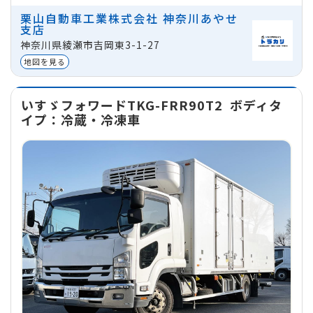
ミッション
マニュアル
栗山自動車工業株式会社 神奈川あやせ
支店
地域
神奈川県綾瀬市吉岡東3-1-27
神奈川県綾瀬市吉岡東3-1-27
貸出区分
法人
地図を見る
いすゞフォワードTKG-FRR90T2
ボディタ
イプ：冷蔵・冷凍車
1日
プラン
1週間
プラン
1ヵ月
プラ
32,000
224,000
640,0
円
円
※価