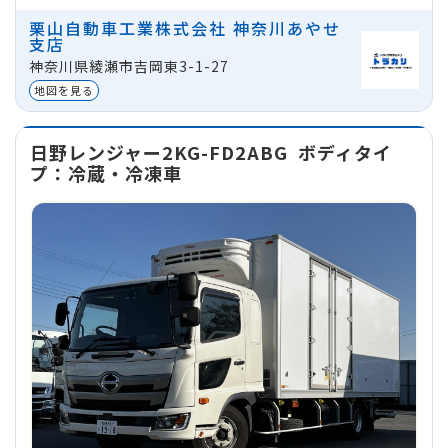
ミッション
マニュアル
栗山自動車工業株式会社 神奈川あやせ
支店
地域
神奈川県綾瀬市吉岡東3-1-27
神奈川県綾瀬市吉岡東3-1-27
貸出区分
法人
地図を見る
日野レンジャー2KG-FD2ABG
ボディタイ
プ：冷蔵・冷凍車