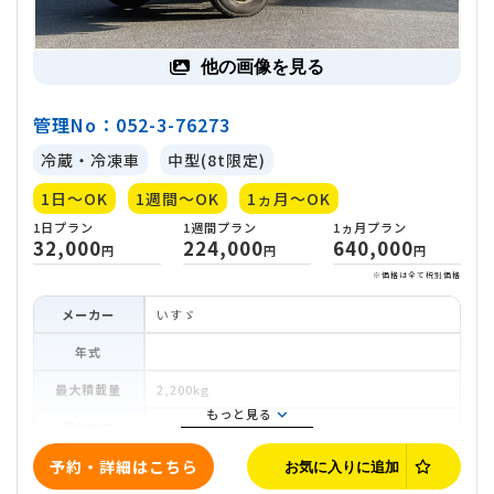
他の画像を見る
管理No：052-3-76273
冷蔵・冷凍車
中型(8t限定)
1日～OK
1週間～OK
1ヵ月～OK
メーカー
いすゞ
年式
最大積載量
2,200kg
もっと見る
荷台内寸
車両寸法
予約・詳細はこちら
お気に入りに追加