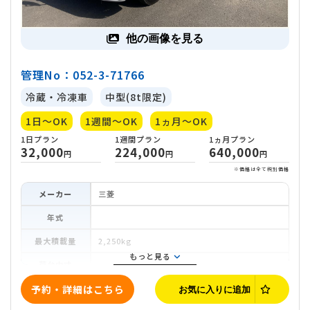
他の画像を見る
管理No：052-3-71766
冷蔵・冷凍車
中型(8t限定)
1日～OK
1週間～OK
1ヵ月～OK
メーカー
三菱
年式
最大積載量
2,250kg
もっと見る
荷台内寸
車両寸法
予約・詳細はこちら
お気に入りに追加