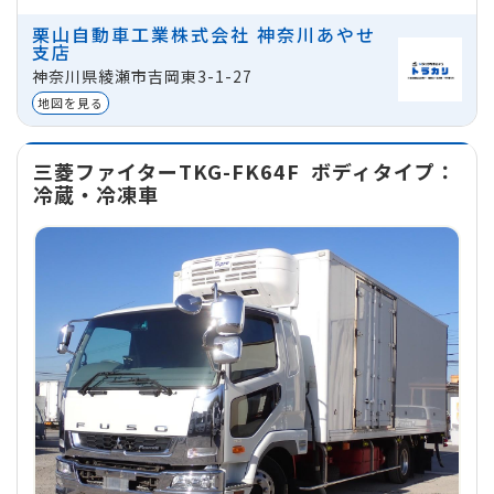
ミッション
マニュアル
栗山自動車工業株式会社 神奈川あやせ
支店
地域
神奈川県綾瀬市吉岡東3-1-27
神奈川県綾瀬市吉岡東3-1-27
貸出区分
法人
地図を見る
三菱ファイターTKG-FK64F
ボディタイプ：
冷蔵・冷凍車