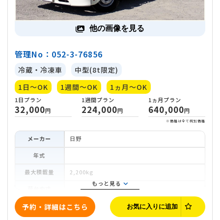
他の画像を見る
管理No：052-3-76856
冷蔵・冷凍車
中型(8t限定)
1日～OK
1週間～OK
1ヵ月～OK
メーカー
日野
年式
最大積載量
2,200kg
もっと見る
荷台内寸
車両寸法
予約・詳細はこちら
お気に入りに追加