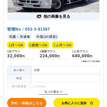
他の画像を見る
管理No：052-3-81567
冷蔵・冷凍車
中型(8t限定)
1日～OK
1週間～OK
1ヵ月～OK
メーカー
日野
年式
最大積載量
2,400kg
もっと見る
荷台内寸
車両寸法
予約・詳細はこちら
お気に入りに追加