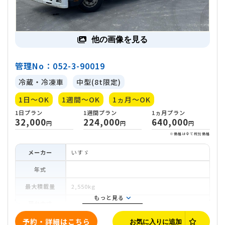
他の画像を見る
管理No：052-3-90019
冷蔵・冷凍車
中型(8t限定)
1日～OK
1週間～OK
1ヵ月～OK
1日
プラン
1週間
プラン
1ヵ月
プラ
32,000
224,000
640,0
円
円
メーカー
いすゞ
※価
年式
最大積載量
2,550kg
もっと見る
荷台内寸
車両寸法
予約・詳細はこちら
お気に入りに追加