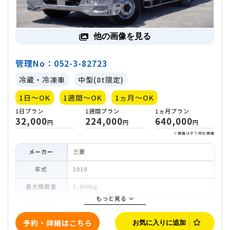
他の画像を見る
管理No：052-3-82723
冷蔵・冷凍車
中型(8t限定)
1日～OK
1週間～OK
1ヵ月～OK
メーカー
三菱
年式
2019
最大積載量
2,400kg
もっと見る
荷台内寸
車両寸法
予約・詳細はこちら
お気に入りに追加