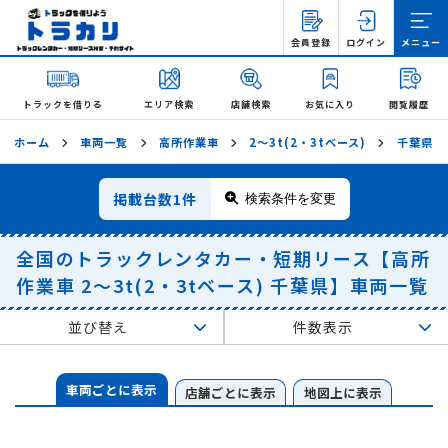
会員登録
ログイン
メニュー
トラックを借りる
エリア検索
店舗検索
お気に入り
閲覧履歴
ホーム
車両一覧
高所作業車
2〜3t(2・3tベース)
千葉県
掲載台数
1件
検索条件を変更
全国のトラックレンタカー・短期リース【高所
作業車 2〜3t(2・3tベース) 千葉県】車両一覧
並び替え
件数表示
車両ごとに表示
店舗ごとに表示
地図上に表示