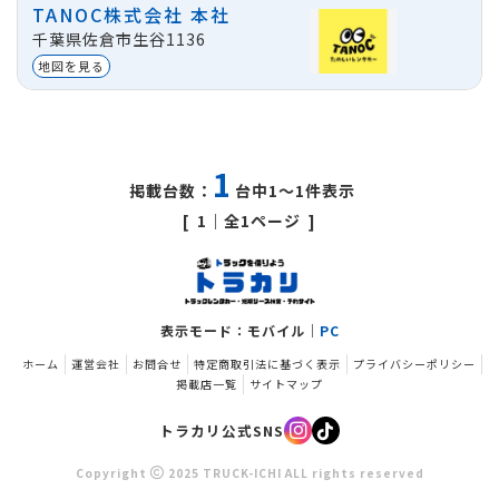
TANOC株式会社 本社
1日
プラン
1週間
プラン
1ヵ月
プラ
地域
千葉県佐倉市生谷1136
11,000
ASK
220,0
千葉県佐倉市生谷1136
円
地図を見る
貸出区分
法人
/
個人
※価
1
掲載台数：
台中1～1件表示
1
｜全1ページ
表示モード：モバイル｜
PC
ホーム
運営会社
お問合せ
特定商取引法に基づく表示
プライバシーポリシー
掲載店一覧
サイトマップ
トラカリ公式SNS
Copyright
2025 TRUCK-ICHI ALL rights reserved