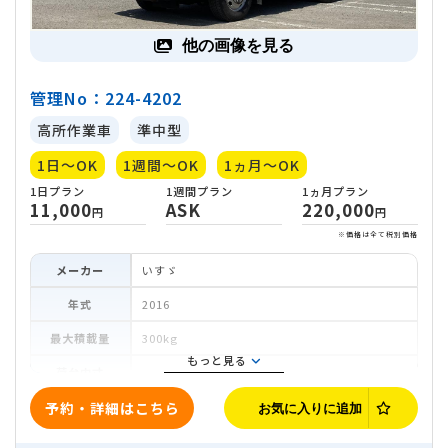
他の画像を見る
管理No：224-4202
高所作業車
準中型
1日～OK
1週間～OK
1ヵ月～OK
メーカー
いすゞ
年式
2016
最大積載量
300kg
もっと見る
荷台内寸
車両寸法
4,940mm
1,730mm
2,750mm
予約・詳細はこちら
お気に入りに追加
ミッション
オートマ